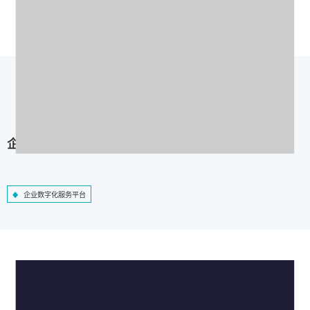
企业数字化服务平台
企业数字化服务平台