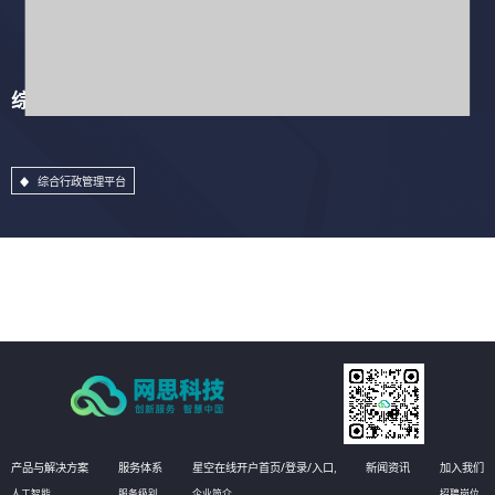
综合行政管理平台
综合行政管理平台
产品与解决方案
服务体系
星空在线开户首页/登录/入口,
新闻资讯
加入我们
人工智能
服务级别
企业简介
招聘岗位