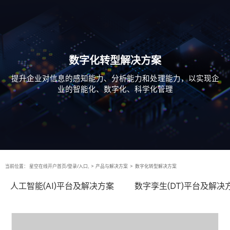
数字化转型解决方案
提升企业对信息的感知能力、分析能力和处理能力，以实现企
业的智能化、数字化、科学化管理
当前位置：
星空在线开户首页/登录/入口,
>
产品与解决方案
>
数字化转型解决方案
人工智能(AI)平台及解决方案
数字孪生(DT)平台及解决