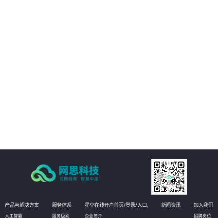
客户的数字化转型提供支持。
02
客户能够享受构建统一的强健的基础设施管理平台，提高业务可用性和稳定
性。
03
方案能够实现运维自动化，降低运维成本，提高效率和准确性
04
有效提升运维管理水平，实现更高效的运维管理。
产品与解决方案
服务体系
星空在线开户首页/登录/入口,
新闻资讯
加入我们
人工智能
服务级别
企业简介
招聘岗位