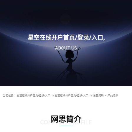
星空在线开户首页/登录/入口,
ABOUT US
当前位置：
星空在线开户首页/登录/入口,
>
星空在线开户首页/登录/入口,
>
荣誉资质
>
产品证书
网思简介
COMPANY PROFILE