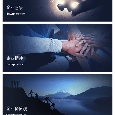
企业愿景
Enterprise vision
企业精神
Enterprise spirit
企业价值观
Corporate values