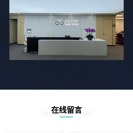
在线留言
ONLINE MESSAGE