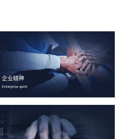
企业精神
Enterprise spirit