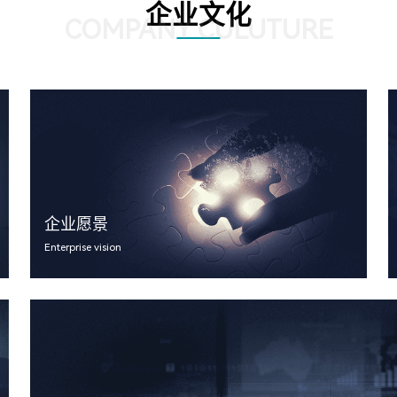
企业文化
COMPANY CULUTURE
企业愿景
Enterprise vision