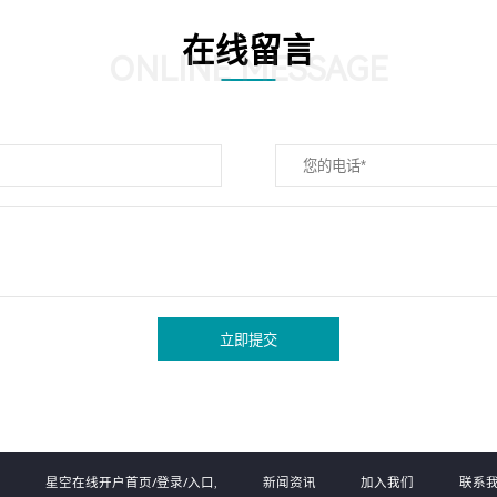
在线留言
ONLINE MESSAGE
立即提交
系
星空在线开户首页/登录/入口,
新闻资讯
加入我们
联系