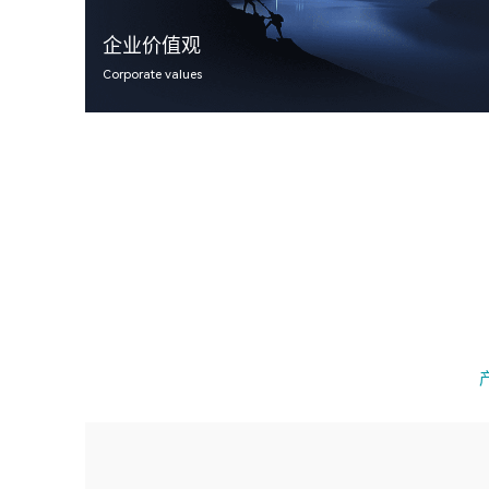
企业价值观
Corporate values