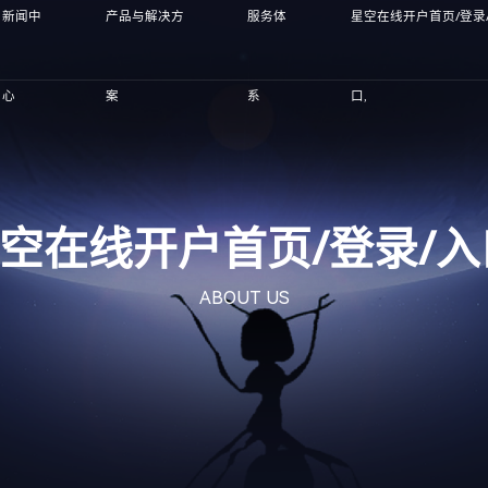
新闻中
产品与解决方
服务体
星空在线开户首页/登录
心
案
系
口,
空在线开户首页/登录/入
ABOUT US