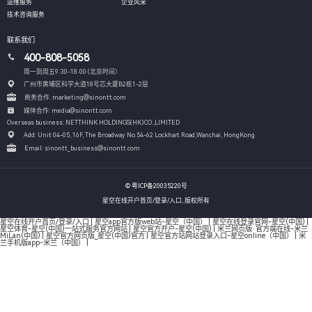
运维服务
企业风采
技术咨询服务
联系我们
400-808-5058
周一到周五9:30-18:00 (北京时间）
广州市黄埔区科学大道18号芯大厦B2栋1-2层
商务合作: marketing@sinontt.com
媒体合作: media@sinontt.com
Overseas business: NETTHINK HOLDINGS(HK)CO.,LIMITED
Add: Unit 04-05, 16F, The Broadway No.54-62 Lockhart Road,
Wanchai, HongKong
Email: sinontt_business@sinontt.com
© 粤ICP备20035220号
星空在线开户首页/登录/入口, 版权所有
星空在线开户首页/登录/入口
|
星空app官方版web站-星空（中国）
|
星空在线登录官网-星空(中国)
|
星空体育-星空(中国)一站式服务官方网站
|
星空官方开户-星空(中国)
|
米兰网页版·官方端在线-米兰
MiLan(中国)
|
星空官方网页版_星空(中国)官方
|
星空官方站网站登录入口-星空online（中国）
|
米
兰手机版app-米兰（中国）
|