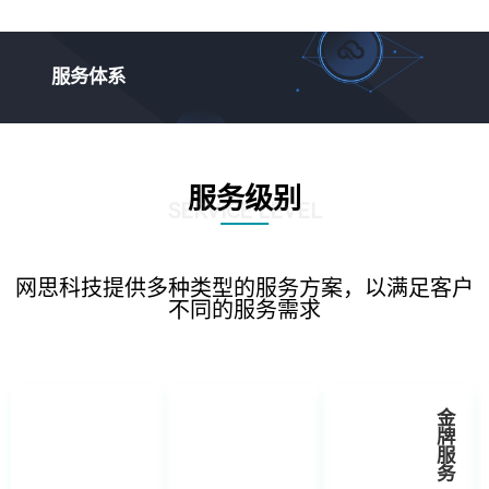
服务体系
服务级别
SERVICE LEVEL
网思科技提供多种类型的服务方案，以满足客户
不同的服务需求
金
牌
服
务