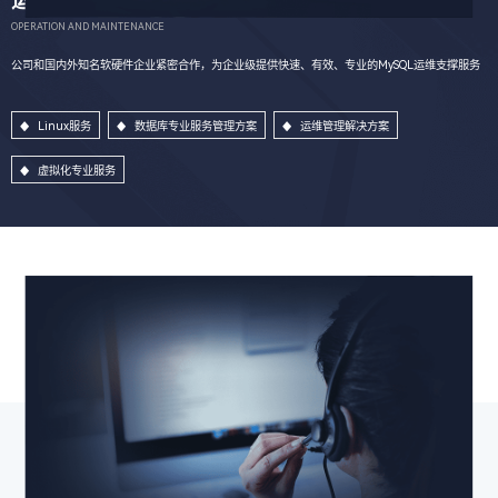
运维服务
OPERATION AND MAINTENANCE
公司和国内外知名软硬件企业紧密合作，为企业级提供快速、有效、专业的MySQL运维支撑服务
Linux服务
数据库专业服务管理方案
运维管理解决方案
虚拟化专业服务