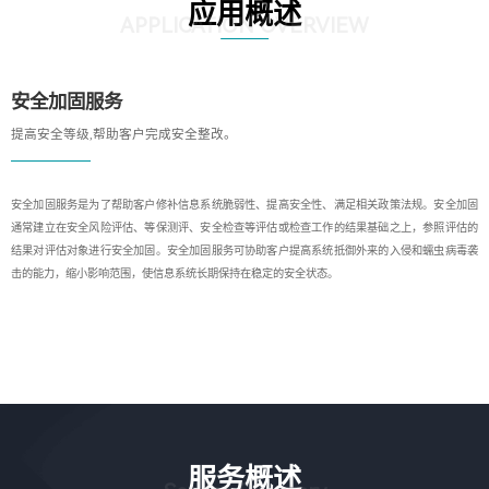
应用概述
APPLICATION OVERVIEW
安全加固服务
提高安全等级,帮助客户完成安全整改。
安全加固服务是为了帮助客户修补信息系统脆弱性、提高安全性、满足相关政策法规。安全加固
通常建立在安全风险评估、等保测评、安全检查等评估或检查工作的结果基础之上，参照评估的
结果对评估对象进行安全加固。安全加固服务可协助客户提高系统抵御外来的入侵和蠕虫病毒袭
击的能力，缩小影响范围，使信息系统长期保持在稳定的安全状态。
服务概述