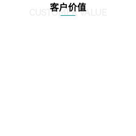
客户价值
CUSTOMER VALUE
：在三维环境中通
机房环境监控可视化管理：在三维环
配线可视化管
、机房、机房子
境中以虚拟现实的方式来展示传统环
能模块以三维
分级直接浏览。
境监控系统，给管理员一个更加贴近
路连接，实现
统计，包括空间
现实场景的操作环境，进一步提升了
（基础布线和
、温湿度分布情
操作体验。极大的提高的机房监控管
效提升数据中
况统计。当上架
理的人性化、真实化。
化时，设备位置
2
03
变更。用户也可
自行调整。