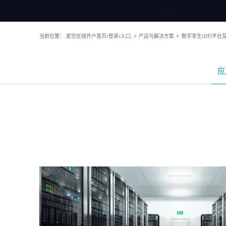
当前位置：
星空在线开户首页/登录/入口,
>
产品与解决方案
>
数字孪生(DT)平台
应