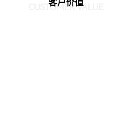
客户价值
CUSTOMER VALUE
场景与数据的完美融合和实时呈现，真
员工可以在3D虚拟工厂中的任意地点
际的生产状态，有助于管理者更高效直
角观察和操作，甚至可以穿越到生产
数据，并作出相应决策，甚至可以对决
拆解设备对内部结构做详细了解；查
模拟推演，以达到最优化决策的目的。
导手册和视频；可以做虚拟演练，系
估反馈培训成果；极大的提供了员工
效率；
02
03