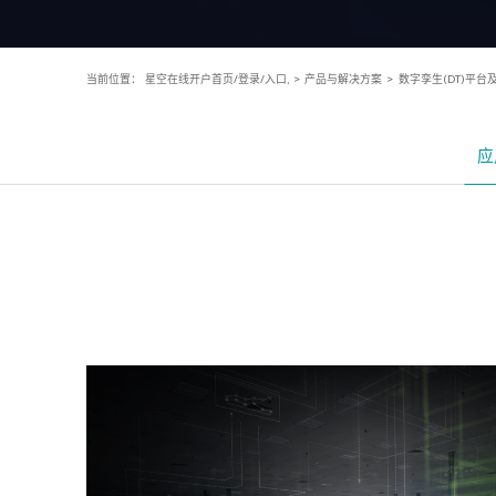
当前位置：
星空在线开户首页/登录/入口,
>
产品与解决方案
>
数字孪生(DT)平台
应