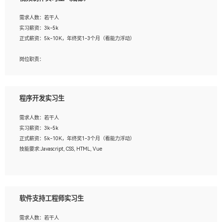
告，设计项目文件管理和资料库维护；
4、 创新设计表现形式，优化流程、提高设计工作效率；
需求人数：若干人
5、 设计内容包括但不限于：展厅/博物馆/展馆的规划与空间设计，人机界面设计，
实习薪资：3k-5k
标志及吉祥物设计，效果图后期处理等。
正式薪资：5k-10K，年终奖1-3个月（看能力浮动）
岗位要求：
岗位职责：
1、艺术设计类相关专业；
1、各类企业宣传片视频的剪辑和片头片尾包装；
2、热爱展览展示设计工作，熟悉行业动向，设计专业知识和产品专业知识；
2、广告片的后期剪辑与整体特效合成；
3、具有良好的人际沟通、准确判断客户需求并执行的能力、较强的团队合作能力和
3、特效及动画制作并了解后期合成软件。
服务意识。
程序开发实习生
岗位要求：
需求人数：若干人
1、热爱影视，责任心强，有强烈的兴趣和后期制作的主观能动性；
实习薪资：3k-5k
2、熟练使用After Effect、Photo Shop、熟练掌握视频剪辑和特效包装软件；
正式薪资：5k-10K，年终奖1-3个月（看能力浮动）
3、能对影片后期进行整体调色控制，具备一定审美感；
技能要求:Javascript, CSS, HTML, Vue
4、在剪辑上会思考，有一定编导思维；
5、踏实， 勤奋，愿意在工作中不断学习，提高自我；
工作职责：
6、能与同事友好相处。
1. 负责公司的前端项目的开发;
2. 负责公司已有项目的维护及迭代;
软件支持工程师实习生
工作要求:
需求人数：若干人
1. 熟悉 Javascript, CSS, HTML, Vue, Git;