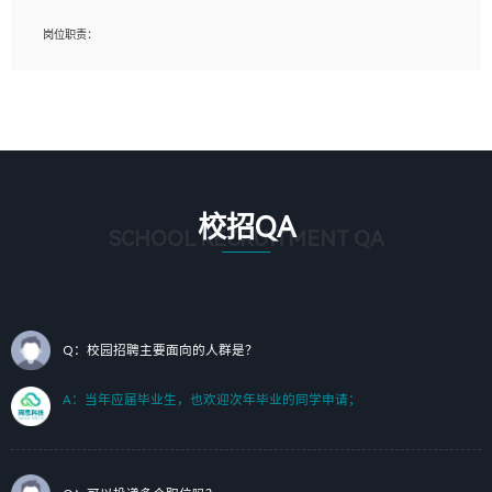
岗位要求：
岗位职责：
1、艺术设计类相关专业；（其中需求分析顾问不限专业）
1、完成主要工作：项目解决方案策划与编写，项目投标方案编写、项目申报方案编
2、热爱展览展示设计工作，熟悉行业动向，设计专业知识和产品专业知识；
写；
3、具有良好的人际沟通、准确判断客户需求并执行的能力、较强的团队合作能力和
2、人才队伍建设：完善SPL人才沉淀，积聚力量，为公司各省项目打单提供全面支
服务意识。
撑。
任职要求：
1. 熟悉 Javascript, CSS, HTML, Vue, Git;
校招QA
2. 熟悉 前端常用框架, 能独立完成设计给予的 UI 效果;
SCHOOL RECRUITMENT QA
3. 有良好的代码习惯, 低级错误出现频率低;
4. 具备优秀的沟通和协调能力，能承受比较大的工作压力;
5. 自我驱动力强, 能自主学习新知识新技术, 并具有较强的自学能力;
6. 了解前端设计及后端开发, 可快速和同事对接工作;
7. 了解或熟悉 WebGL 及相关框架优先。
Q：校园招聘主要面向的人群是？
（岗位人员专职于行业应用解决方案、项目申报方案、投标方案的策划编写）
A：当年应届毕业生，也欢迎次年毕业的同学申请；