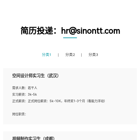
简历投递：hr@sinontt.com
分类1
分类2
分类3
空间设计师实习生（武汉）
需求人数：若干人
实习薪资：3k-5k
正式薪资：正式岗位薪资：5k-10K，年终奖1-3个月（看能力浮动）
岗位职责：
1、 沟通客户需求，分析其实施的可行性，辅助项目经理完成展示策划、设计；
2、 把握设计时间节点，控制设计进度，完成展示设计任务；
3、配合平面设计师完成项目最终的整体汇报方案；参与项目例会，项目完工总结报
视频制作实习生（成都）