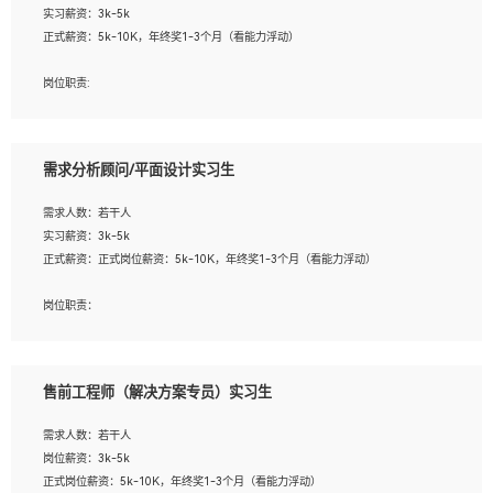
实习薪资：3k-5k
2. 熟悉前端常用框架, 能独立完成设计给予的 UI 效果;
正式薪资：5k-10K，年终奖1-3个月（看能力浮动）
3. 有良好的代码习惯, 低级错误出现频率低;
4. 具备优秀的沟通和协调能力，能承受比较大的工作压力;
岗位职责:
5. 自我驱动力强, 能自主学习新知识新技术, 并具有较强的自学能力;
1. 为企业客户提供软件技术服务。包括安装、升级、配置、调优、故障诊断等工
6. 了解前端设计及后端开发, 可快速和同事对接工作;
作；
7. 了解或熟悉 WebGL 及相关框架优先。
2. 在此基础上，并能为客户提供客户化技术支持方案，提升软件使用效率与价值。
需求分析顾问/平面设计实习生
任职要求:
需求人数：若干人
1. 计算机专业相关背景；
实习薪资：3k-5k
2. 自我学习和动手能力强，对操作系统、数据库有一定基础和兴趣；
正式薪资：正式岗位薪资：5k-10K，年终奖1-3个月（看能力浮动）
3.沟通能力强、有基础客户服务意识。
岗位职责：
1、 沟通客户需求，分析其实施的可行性，辅助项目经理完成展示策划、设计；
2、 把握设计时间节点，控制设计进度，完成展示设计任务；
3、配合平面设计师完成项目最终的整体汇报方案；参与项目例会，项目完工总结报
售前工程师（解决方案专员）实习生
告，设计项目文件管理和资料库维护；
4、 创新设计表现形式，优化流程、提高设计工作效率；
需求人数：若干人
5、 设计内容包括但不限于：展厅/博物馆/展馆的规划与空间设计，人机界面设计，
岗位薪资：3k-5k
标志及吉祥物设计，效果图后期处理等。
正式岗位薪资：5k-10K，年终奖1-3个月（看能力浮动）