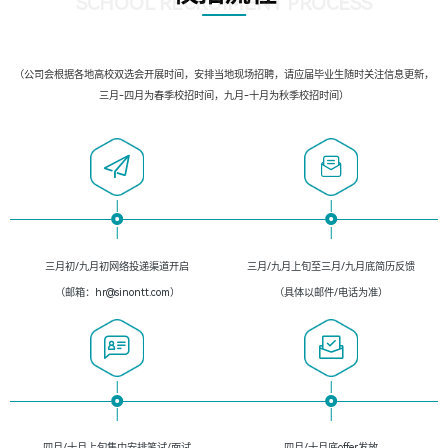
SCHOOL RECRUIMENT PROCESS
（公司会根据各地高校双选会开展时间，安排当地现场招聘，请应届毕业生随时关注信息更新，
三月-四月为春季校招时间，九月-十月为秋季校招时间）
三月初/九月初网络投递渠道开启
三月/九月上旬至三月/九月底简历反馈
（邮箱：hr@sinontt.com）
（具体以邮件/电话为准）
四月/十月上旬集中安排笔试/面试
四月/十月底offer发放