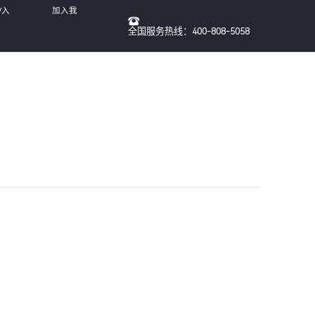
/入
加入我
全国服务热线：400-808-5058
们