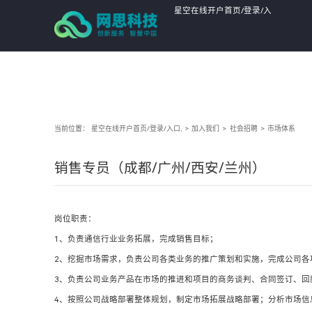
星空在线开户首页/登录/入
口,
当前位置：
星空在线开户首页/登录/入口,
>
加入我们
>
社会招聘
>
市场体系
销售专员（成都/广州/西安/兰州）
岗位职责：
1、负责通信行业业务拓展，完成销售目标；
2、挖掘市场需求，负责公司各类业务的推广策划和实施，完成公司各
3、负责公司业务产品在市场的推进和项目的商务谈判、合同签订、回
4、按照公司战略部署整体规划，制定市场拓展战略部署；分析市场信