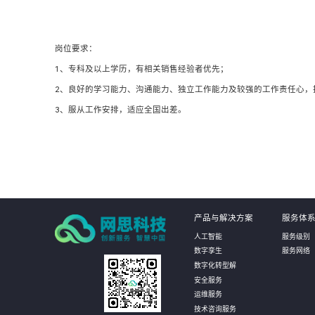
岗位要求：
1、专科及以上学历，有相关销售经验者优先；
2、良好的学习能力、沟通能力、独立工作能力及较强的工作责任心，
3、服从工作安排，适应全国出差。
产品与解决方案
服务体
人工智能
服务级别
数字孪生
服务网络
数字化转型解
安全服务
运维服务
技术咨询服务