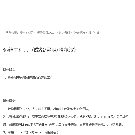
当前位置：
星空在线开户首页/登录/入口,
>
加入我们
>
社会招聘
>
技术体系
运维工程师（成都/昆明/哈尔滨）
岗位职责：
1、负责AI平台和AI应用的的运维工作。
岗位要求：
1、计算机相关专业，大专以上学历，2年以上开发运维工作经验；
2、必须具备的能力：有丰富的运维开发和K8S运维经验；熟悉K8S、Git、docker等相关工具使
用；熟练掌握Linux环境下的Shell语言 ；工作责任感强、具有良好的沟通能力、服务意识；
3、掌握Linux环境下的Python编程语言；