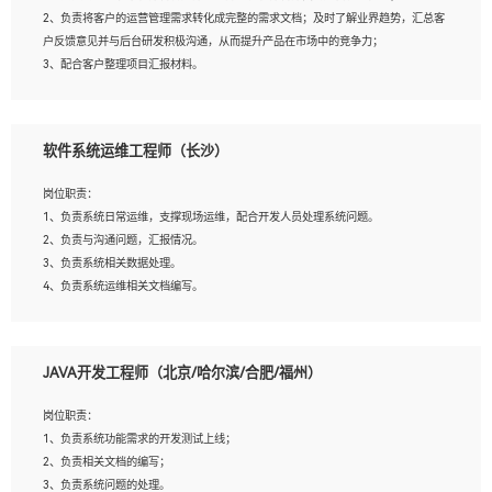
4、熟悉OPENCV、HALCON等常用图像处理软件，熟练进行图像处理；
2、负责将客户的运营管理需求转化成完整的需求文档；及时了解业界趋势，汇总客
5、熟悉主流的分类算法、聚类算法和关联分析算法原理，能熟练使用神经网络算法
户反馈意见并与后台研发积极沟通，从而提升产品在市场中的竞争力；
的进行业务建模；
3、配合客户整理项目汇报材料。
6、对OCR领域有深入的研究，熟悉模型调参，压缩和整型化方法；
7、熟悉mysql、oracle、MongoDB、redis等其中一种数据库使用。
岗位要求：
软件系统运维工程师（长沙）
1、3年以上运营或解决方案的工作经验。
2、具备良好的逻辑能力、沟通能力和文字处理能力，能够从海量数据中发现关键特
岗位职责：
征，可独立提出完整的优化方案,并推动方案执行达成结果；熟练使用PPT、
1、负责系统日常运维，支撑现场运维，配合开发人员处理系统问题。
WORD、EXCEL等办公软件；
2、负责与沟通问题，汇报情况。
3、深入理解公司各项AI产品和技术信息；具有较强的文档编写能力，能独立撰写
3、负责系统相关数据处理。
PPT、方案建议书等，面试时需携带个人制作的专业PPT文件进行展示。
4、负责系统运维相关文档编写。
5、负责现场对接客户，沟通事项。
JAVA开发工程师（北京/哈尔滨/合肥/福州）
岗位要求：
1、计算机相关专业本科以上学历，1年以上软件系统运维经验。
岗位职责：
2、精通linux命令。
1、负责系统功能需求的开发测试上线；
3、熟悉oracle、mysql 数据库。
2、负责相关文档的编写；
4、善于沟通，具有良好的团队合作精神和协作能力。
3、负责系统问题的处理。