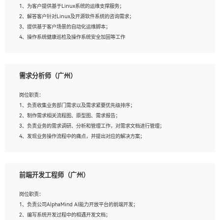
1、为客户提供基于Linux系统的运维支撑服务；
5、踏实， 勤奋，愿意在工作中不断学习，提高自我；
2、解答客户针对Linux及开源软件系统的咨询需求；
6、能与同事友好相处。
3、提供基于客户场景的自动化运维脚本；
4、操作系统健康巡检及操作系统安全加固等工作
岗位要求：
需求分析师（广州）
1、全日制本科计算机相关专业毕业，3年以上相关工作经验；
2、精通linux操作系统的运行维护，具有故障处理的能力
岗位职责：
3、熟练使用脚本语言，shell/python任一种，熟练使用Ansible
1、负责收集业务部门需求以及需求紧要优先级排序；
4、熟悉linux常见服务、中间件的基本原理、部署以及故障处理，如：Mysql、
2、制作需求相关流程图、原型图、需求报告；
Apache、Nginx、Zabbix、Kafka等
3、负责业务的需求调研、分析和管理工作，对需求文档进行管理；
5、熟悉主流虚拟化技术，如：VMware、KVM
4、发现业务操作流程中的痛点，并提出对应的解决方案；
6、具备网络方面的基础知识，熟悉常见的网络协议，如TCP/IP，转发原理，路由优
5、完成其他上级领导交予的任务和工作。
先级等
7、了解容器技术，熟悉docker或podman
8、有良好的文档编写能力和沟通能力，有RHCE证书优先
前端开发工程师（广州）
岗位要求：
1、本科以上学历，一年以上需求分析相关经验者优先；
岗位职责：
2、熟悉产品及需求规划工具，如:Axure、Xmind、MS Project等；
1、负责公司AlphaMind AI能力开放平台的前端开发；
3、具备良好的交流协调能力，有较强的责任感、工作积极主动；
2、编写系统开发过程中的相遇开发文档；
4、有较强的系统需求分析、文档编写能力、沟通能力；