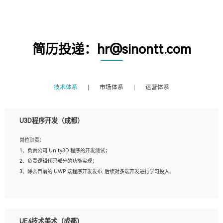
简历投递：hr@sinontt.com
技术体系
市场体系
运营体系
U3D程序开发（成都）
岗位职责：
1、负责公司 Unity3D 程序的开发测试；
2、负责逻辑代码部分的功能实现；
3、除去目前的 UWP 端程序开发发布, 后续对多端开发进行学习投入。
岗位要求：
1、全日制本科相关专业，具有相关开发经验?年以上；
UE4技术美术（成都）