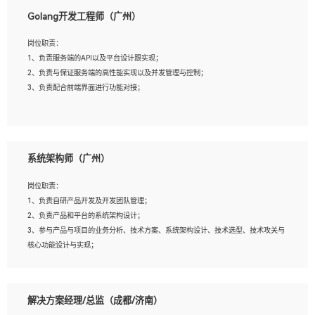
1、本科以上相关专业毕业，拥有三年以上相关数据工作经验经验。
Golang开发工程师（广州）
2、熟悉PostgreSQL、redis、MongoDB、ElasticSearch等开源数据库运维管理，拥
有开发经验优先。
岗位职责：
3、熟悉Oracle、MySQL、SQLServer中一种或多种优先。
1、负责服务端的API以及平台设计跟实现；
4、熟悉Hadoop、HBASE、Spark等大数据平台优先。
2、负责与保证服务端的高性能实现以及并发管理与控制；
5、熟悉linux或任意一种unix操作系统，如有较强操作系统侧工作经验者优先。
3、负责配合前端界面进行功能对接；
6、具备丰富的项目实施经验，较强的自我学习能力。
7、责任心强，为人友好，沟通能力强，具有良好的团队意识。
岗位要求：
1、本科及以上学历，计算机相关专业；
系统架构师（广州）
2、1年以上Golang开发工作经验，能独立完成相应项目开发；
3、基础扎实、熟悉数据结构与算法，熟悉多线程、多进程、IO复用等并发编程思维
岗位职责：
与实现，熟悉常用开源框架及设计模式；
1、负责自研产品开发及开发团队管理；
4、熟悉Golang、连接池、消息队列等组件使用、熟悉后端开发、测试、调试流程跟
2、负责产品和平台的系统架构设计；
工具使用；
3、参与产品与项目的业务分析、技术方案、系统架构设计、技术选型、技术攻关与
5、对技术有激情，喜欢钻研，能快速接受和掌握新技术，学习能力和工作责任心
核心功能设计与实现；
强，良好的沟通表达能力和团队协作能力。
4、根据业务及技术发展，做前瞻性的技术分析、研究及应用；
5、根据业务架构设计与业务需求，上接业务设计下接系统设计，编写系统概要设
计，指导技术骨干进行系统详细设计。
解决方案经理/总监（成都/济南）