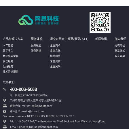
产品与解决方案
服务体系
星空在线开户首页/登录/入口,
新闻资讯
加入我们
人工智能
服务级别
企业简介
招聘岗位
数字孪生
服务网络
企业文化
联系方式
数字化转型解
服务网络
留言表单
安全服务
荣誉资质
运维服务
企业风采
技术咨询服务
联系我们
400-808-5058
周一到周五9:30-18:00 (北京时间）
广州市黄埔区科学大道18号芯大厦B2栋1-2层
商务合作: marketing@sinontt.com
媒体合作: media@sinontt.com
Overseas business: NETTHINK HOLDINGS(HK)CO.,LIMITED
Add: Unit 04-05, 16F, The Broadway No.54-62 Lockhart Road,
Wanchai, HongKong
Email: sinontt_business@sinontt.com