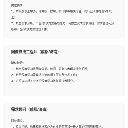
岗位要求
岗位要求：
1、本科及以上学历，计算机、数学、统计学等相关专业，同行业工作经验5年以
1、全日制统招本科及以上学历，计算机相关专业毕业，5年以上开发工作经验；
上；
2、具有扎实的java编程功底和良好的编码习惯，有分布式、多线程及高并发系统开
2、具备需求分析、产品/解决方案策划能力，可独立完成需求调研、需求整理与分
发经验和性能调优经验尤佳；熟悉JVM调优；掌握基础中间件、基础架构方案和云
析和产品/解决方案规划工作；
平台、云产品功能特性，熟练使用相关平台的功能和了解其背后实现机制；
3、逻辑缜密，对用户产品/解决方案体验敏感，对数据敏感，有产品/解决方案意
3、精通主流开发框架经验，精通一门主流开发语言；熟悉主流开源框架源码；
识，有主见，以数据为驱动，以结果为导向；
4、具有一定的大中型项目参与经验，有中间件、基础组件和框架的研发经验，具备
4、具有丰富的AI产品/解决方案解决方案经验，能够针对客户的需求，快速响应输
研发管理流程建设经验；
图像算法工程师（成都/济南）
出相关的解决方案，包括视频分析、图像识别、NLP、OCR、机器学习等；
5、熟悉Spring、Mybatis等开源框架和常用apache组件,熟悉Web服务端开发的各种
5、具备AI技术背景，掌握TensorFlow、PyTorch、Spark MLlib、SK-Learn等常见
常用框架和技术Springboot、Shiro、springcloud等；熟悉Linux常用命令和了解常
岗位职责：
AI算法框架，对人脸识别、目标检测、图像识别、OCR、NLP等AI算法有深刻理
用脚本语言，较丰富的线上系统运维经验，复杂问题排查思路清晰。
1、利用深度学习等图像分类、检测、分割技术解决业务问题；
解。具有AI平台级产品/解决方案从业经验者优先。具有大数据技术背景者优先；
2、负责深度学习及算法加速的相关研究及开发工作；
6、具备良好的客户意识与沟通能力，善于学习思考、创新与团队协作，认真负责、
3、进行公司相关业务的深度学习等前瞻技术研究。
执行力与抗压力强。
岗位要求：
1、统招本科以上学历，图形图像、计算机或数学相关专业；
需求顾问（成都/济南）
2、2年以上图像处理开发经验，熟悉python和spark开发；
3、熟练使用TensorFlow、Theano、Keras 及 Caffe 任意一种主流深度学习框架搭建
岗位职责：
深度学习系统环境；
1、负责沟通、收集和分析客户方在业务监管和分析方面的运营管理需求；