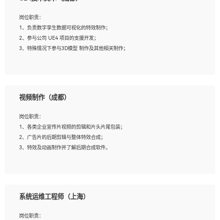
2、熟练掌握 Unity3D 程序开发，精通 C# 语言开发；
3、具有大量插件的使用调试经历，开发测试过 UWP 端程序者优先；
岗位职责：
4、有良好的沟通能力和团队合作意识；
1、负责数字孪生数据可视化的特效制作；
5、开发过 HoloLens 程序者优先。
2、参与公司 UE4 项目的支援开发；
3、特殊情况下参与3D模型 制作及其他相关制作；
岗位要求：
1、全日制本科以上学历，美术、动画相关专业毕业，具有相关效果制作经验2年以
视频制作（成都）
上；
2、熟练掌握 Particle 或 Niagara 制作特效模块；
岗位职责：
3、想象力丰富, 有一定的艺术审美深度；
1、各类企业宣传片视频的剪辑和片头片尾包装；
4、有良好的场景特效搭建功底；
2、广告片的后期剪辑与整体特效合成；
5、熟悉 3Ds Max 或者 Maya；
3、特效及动画制作并了解后期合成软件。
6、有良好的沟通能力和团队合作意识；
7、参与过建筑结构表现相关项目者优先
岗位要求：
1、热爱影视，责任心强，有强烈的兴趣和后期制作的主观能动性；
系统运维工程师（上海）
2、熟练使用After Effect、Photo Shop、熟练掌握视频剪辑和特效包装软件；
3、能对影片后期进行整体调色控制，具备一定审美感；
岗位职责：
4、在剪辑上会思考，有一定编导思维；