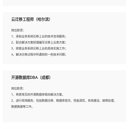
4、负责问答系统的搭建和知识图谱的建立；
云迁移工程师（哈尔滨）
岗位要求：
1、1年及以上自然语言处理方向研究或工作经验，统招本科及以上学历；
岗位职责：
2、熟悉tensorflow，keras，pytorch等常规深度学习框架，快速根据客户需求实现
1、承担业务系统迁移上云的技术咨询服务；
有效的模型；
2、配合解决方案经理编写迁移上云类方案；
3、熟悉掌握至少一种编程语言，如：Python，Java；
3、统管业务系统迁移上云的具体实施工作；
4、 熟悉NLP相关算法与实现；
4、解决迁移过程中所遇到的一些技术问题；
5、至少有一次及以上问答系统的项目实践，熟悉问答系统全流程开发者优先；
6、有较强的问题分析和处理能力，良好的团队合作意识；
7、 参与过相关竞赛或科研项目者优先。
岗位要求：
开源数据库DBA（成都）
1、专科及以上学历，三年以上工作经验，计算机等相关专业；
2、具备常见业务系统资源评估、部署优化和故障排查的能力；
岗位职责：
3、熟悉常见操作系统、存储、网络、 IO 等相关原理；
1、熟悉常见的开源数据库相关解决方案。
4、具有迁移工具实操经验，具备P2V、V2V迁移能力；
2、进行现场服务，包括数据迁移、数据库容灾、性能调优、系统建设、故障处理、
5、熟练华为、VMware虚拟化、云计算及云存储技术；
数据救援等工作。
6、熟悉主流数据库、应用服务器、中间件部署架构和运维方法；
7、具备资源池迁移、应用及数据迁移、异构数据迁移相关经验；
8、具有HCIE/H3CIE/VMware/阿里云等云计算方向认证者优先；
岗位要求：