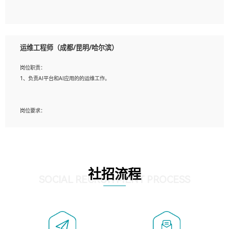
5、必须有实际的生产环境系统维护经验。
6、有中国移动安全态势系统相关项目经验优先考虑。
岗位要求：
1、精通java编程，熟悉vue和jsp编程；
运维工程师（成都/昆明/哈尔滨）
2、熟悉linux命令；
3、熟练使用springmvc、springcloud、webservice等框架进行开发；
岗位职责：
4、熟练使用oracle、mysql进行开发；
1、负责AI平台和AI应用的的运维工作。
5、熟悉流程开发如使用activiti；
6、计算机相关专业本科以上学历，3年以上开发工作经验。
岗位要求：
1、计算机相关专业，大专以上学历，2年以上开发运维工作经验；
2、必须具备的能力：有丰富的运维开发和K8S运维经验；熟悉K8S、Git、docker等
相关工具使用；熟练掌握Linux环境下的Shell语言 ；工作责任感强、具有良好的沟
通能力、服务意识；
3、掌握Linux环境下的Python编程语言；
社招流程
4、掌握DevOps思想、方法和流程。Jenkins工具使用；
SOCIAL RECRUITMENT PROCESS
5、掌握常见中间件配置与优化，如mysql、nginx等；
6、掌握服务器的维护，熟悉linux系统的常用操作；
7、掌握和第三方系统API接口的维护操作，和安全漏洞扫描的修复工作。