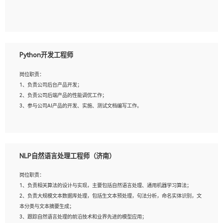
5、具备与多团队合作的经验，良好团队协作精神；
岗位要求：
1、全日制本科及以上学历，计算机相关专业毕业，一年以上前端开发工作经验；
2、熟练掌握HTML、CSS、JavaScript等web相关技术；
Python开发工程师
3、熟悉react/vue/angular任何一种前端框架，熟悉react优先；
4、熟悉webpack配置和git操作；
岗位职责：
5、善于沟通，具有团队意识；
1、负责公司后台产品开发；
2、负责公司后端产品的性能调优工作；
3、参与公司AI产品的开发、实施、测试文档编写工作。
岗位要求:
1、计算机相关专业，本科及以上学历，2年以上后端开发经验，有过运营商项目经
NLP自然语言处理工程师（济南）
验的更佳；
2、熟练python编程语言，熟悉服务端开发流程，熟悉常见的算法和数据结构；
岗位职责：
3、熟悉数据库开发，熟悉Mysql、Oracle、MongoDb数据库应用开发其中一种；
1、负责相关算法的设计与实现，主要包括自然语言处理、通用机器学习算法；
4、熟悉Python Wed框架（Django/Flask...）代码能力优秀，熟悉编码规范和具备
2、负责大规模文本数据库处理，包括生文本预处理，句法分析，命名实体识别，文
良好的文档编写能力）；
本分类与文本摘要生成；
5、沟通表达能力强，具备团队协作能力。
3、跟踪自然语言处理的前沿技术和业界先进的模型应用；